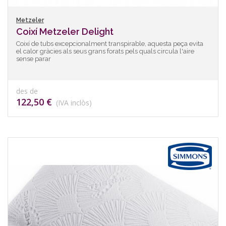
Metzeler
Coixí Metzeler Delight
Coixí de tubs excepcionalment transpirable, aquesta peça evita
el calor gràcies als seus grans forats pels quals circula l'aire
sense parar
des de
122,50 €
(IVA inclòs)