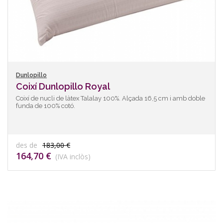
Dunlopillo
Coixí Dunlopillo Royal
Coixí de nucli de làtex Talalay 100%. Alçada 16,5 cm i amb doble
funda de 100% cotó.
des de
183,00 €
164,70 €
(IVA inclòs)