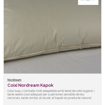
Nordream
Coixí Nordream Kapok
Coixí suau i còmoda molt adaptable amb teixit de cotó orgànic i
tacte sedós coixí adequat per a persones sensible de les
cervicals, tacte similar al duvet, el kapok és producte natural.