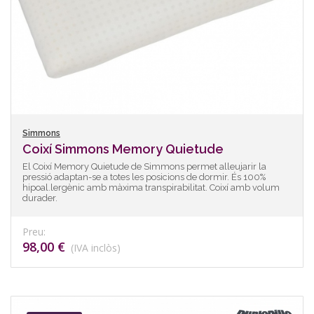
Simmons
Coixí Simmons Memory Quietude
El Coixí Memory Quietude de Simmons permet alleujarir la
pressió adaptan-se a totes les posicions de dormir. És 100%
hipoal.lergènic amb màxima transpirabilitat. Coixí amb volum
durader.
Preu:
98,00 €
(IVA inclòs)