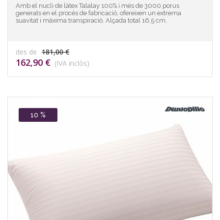
Amb el nucli de làtex Talalay 100% i més de 3000 porus
generats en el procés de fabricació, ofereixen un extrema
suavitat i màxima transpiració. Alçada total 16,5 cm.
des de
181,00 €
162,90 €
(IVA inclòs)
10 %