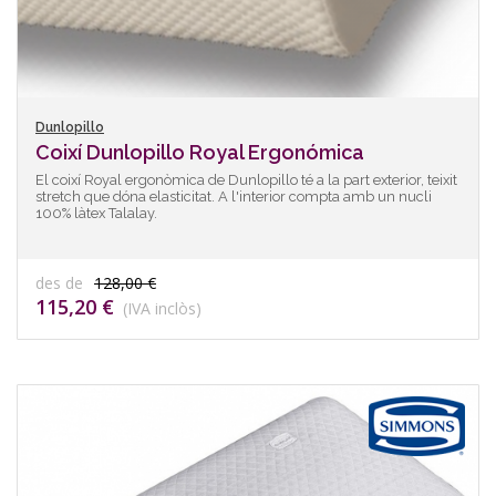
Dunlopillo
Coixí Dunlopillo Royal Ergonómica
El coixí Royal ergonòmica de Dunlopillo té a la part exterior, teixit
stretch que dóna elasticitat. A l'interior compta amb un nucli
100% làtex Talalay.
des de
128,00 €
115,20 €
(IVA inclòs)