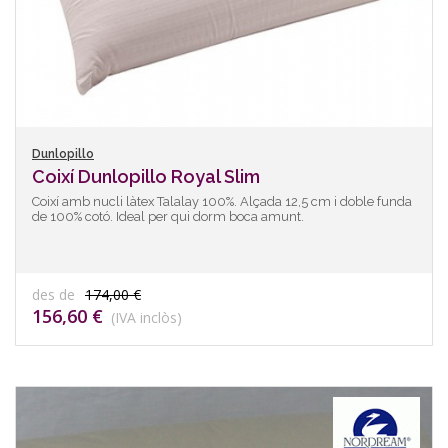
Dunlopillo
Coixí Dunlopillo Royal Slim
Coixí amb nucli làtex Talalay 100%. Alçada 12,5 cm i doble funda
de 100% cotó. Ideal per qui dorm boca amunt.
des de
174,00 €
156,60 €
(IVA inclòs)