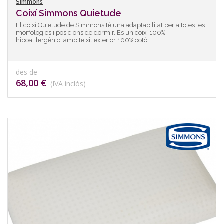
Simmons
Coixí Simmons Quietude
El coixí Quietude de Simmons té una adaptabilitat per a totes les
morfologies i posicions de dormir. És un coixí 100%
hipoal.lergènic, amb teixit exterior 100% cotó.
des de
68,00 €
(IVA inclòs)