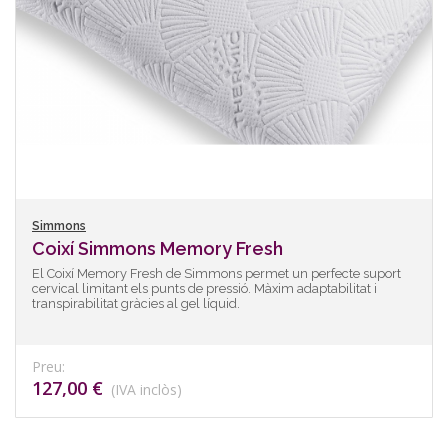
Simmons
Coixí Simmons Memory Fresh
El Coixí Memory Fresh de Simmons permet un perfecte suport
cervical limitant els punts de pressió. Màxim adaptabilitat i
transpirabilitat gràcies al gel líquid.
Preu:
127,00 €
(IVA inclòs)