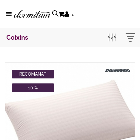
CA
Coixins
RECOMANAT
10 %