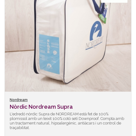
Nordream
Nòrdic Nordream Supra
L'edredó nòrdic Supra de NORDREAM està fet de 100%
plomissol amb un teixit 100% cotó setí Downproof. Compta amb
un tractament natural, hipoalergènic, antiàcars i un control de
traçabilitat.