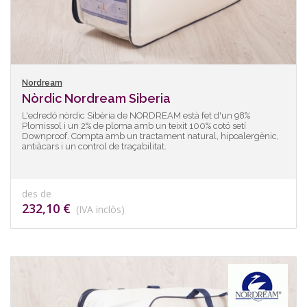
Nordream
Nòrdic Nordream Siberia
L'edredó nòrdic Sibèria de NORDREAM està fet d'un 98%
Plomissol i un 2% de ploma amb un teixit 100% cotó setí
Downproof. Compta amb un tractament natural, hipoalergènic,
antiàcars i un control de traçabilitat.
des de
232,10 €
(IVA inclòs)