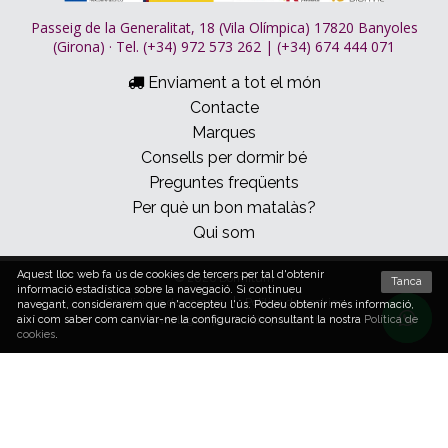
Passeig de la Generalitat, 18 (Vila Olímpica) 17820 Banyoles
(Girona) · Tel. (+34) 972 573 262 | (+34) 674 444 071
Enviament a tot el món
Contacte
Marques
Consells per dormir bé
Preguntes freqüents
Per què un bon matalàs?
Qui som
Aquest lloc web fa ús de cookies de tercers per tal d'obtenir
© 2026 Dormitum
Tanca
informació estadística sobre la navegació. Si continueu
Condicions de compra
Política de cookies
navegant, considerarem que n'accepteu l'ús. Podeu obtenir més informació,
Avís legal i política de privacitat
així com saber com canviar-ne la configuració consultant la nostra
Política de
cookies
.