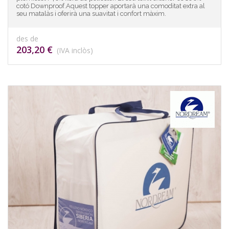
cotó Downproof.Aquest topper aportarà una comoditat extra al
seu matalàs i oferirà una suavitat i confort màxim.
des de
203,20 €
(IVA inclòs)