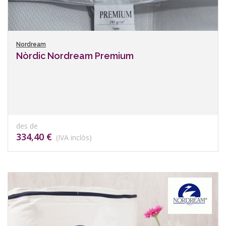
Nordream
Nòrdic Nordream Premium
des de
334,40 €
(IVA inclòs)