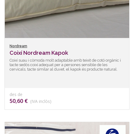
Nordream
Coixí Nordream Kapok
Coixí suau i còmoda molt adaptable amb teixit de cotó orgànic i
tacte sedós coixí adequat per a persones sensible de les
cervicals, tacte similar al duvet, el kapok és producte natural.
des de
50,60 €
(IVA inclòs)