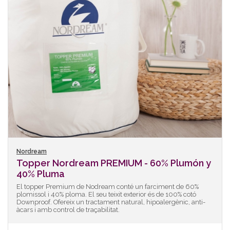
Nordream
Topper Nordream PREMIUM - 60% Plumón y
40% Pluma
El topper Premium de Nodream conté un farciment de 60%
plomissol i 40% ploma. El seu teixit exterior és de 100% cotó
Downproof. Ofereix un tractament natural, hipoalergènic, anti-
àcars i amb control de traçabilitat.