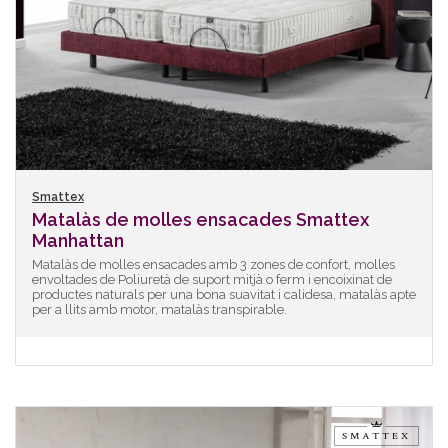
Smattex
Matalàs de molles ensacades Smattex
Manhattan
Matalàs de molles ensacades amb 3 zones de confort, molles
envoltades de Poliuretà de suport mitjà o ferm i encoixinat de
productes naturals per una bona suavitat i calidesa, matalàs apte
per a llits amb motor, matalàs transpirable.