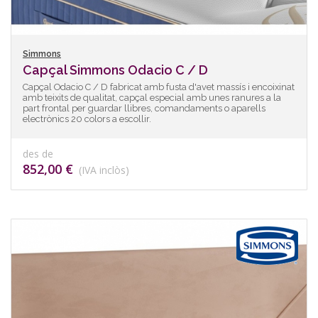
Simmons
Capçal Simmons Odacio C / D
Capçal Odacio C / D fabricat amb fusta d'avet massís i encoixinat
amb teixits de qualitat, capçal especial amb unes ranures a la
part frontal per guardar llibres, comandaments o aparells
electrònics 20 colors a escollir.
des de
852,00 €
(IVA inclòs)