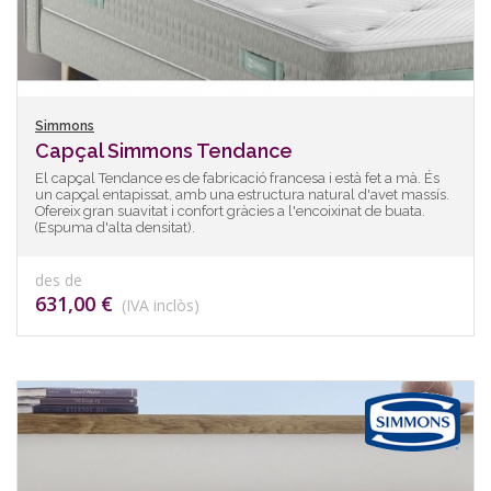
Simmons
Capçal Simmons Tendance
El capçal Tendance es de fabricació francesa i està fet a mà. És
un capçal entapissat, amb una estructura natural d'avet massís.
Ofereix gran suavitat i confort gràcies a l'encoixinat de buata.
(Espuma d'alta densitat).
des de
631,00 €
(IVA inclòs)