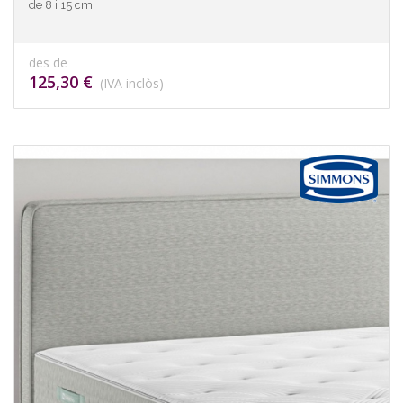
de 8 i 15 cm.
des de
125,30 €
(IVA inclòs)