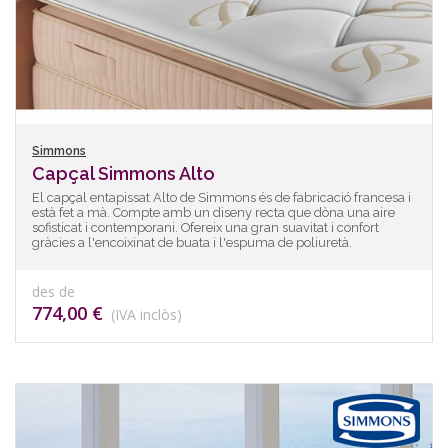
Simmons
Capçal Simmons Alto
El capçal entapissat Alto de Simmons és de fabricació francesa i
està fet a mà. Compte amb un diseny recta que dòna una aire
sofisticat i contemporani. Ofereix una gran suavitat i confort
gràcies a l'encoixinat de buata i l'espuma de poliuretà.
des de
774,00 €
(IVA inclòs)