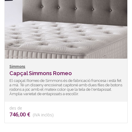
Simmons
Capçal Simmons Romeo
El capçal Romeo de Simmons és de fabricació francesa i està fet
a mà. Té un disseny encoixinat capitoné amb dues files de botons
rodons a joc amb el mateix color que la tela de l'entapissat.
Àmplia varietat de entapissats a escollir.
des de
746,00 €
(IVA inclòs)