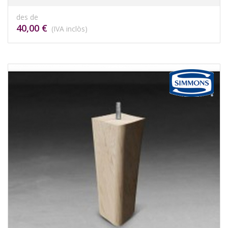
des de
40,00 €
(IVA inclòs)