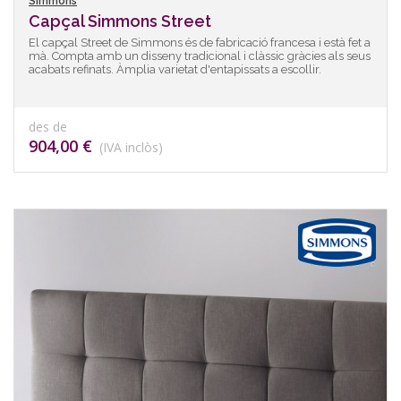
Simmons
Capçal Simmons Street
El capçal Street de Simmons és de fabricació francesa i està fet a
mà. Compta amb un disseny tradicional i clàssic gràcies als seus
acabats refinats. Àmplia varietat d'entapissats a escollir.
des de
904,00 €
(IVA inclòs)