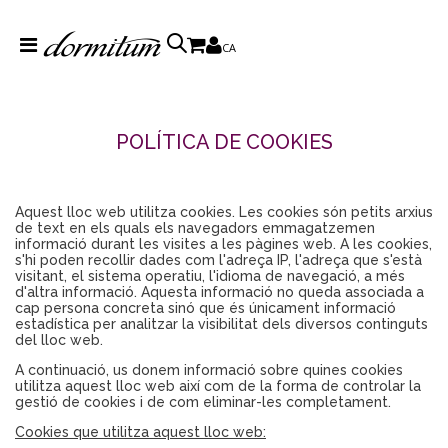
CA
POLÍTICA DE COOKIES
Aquest lloc web utilitza cookies. Les cookies són petits arxius
de text en els quals els navegadors emmagatzemen
informació durant les visites a les pàgines web. A les cookies,
s'hi poden recollir dades com l'adreça IP, l'adreça que s'està
visitant, el sistema operatiu, l'idioma de navegació, a més
d'altra informació. Aquesta informació no queda associada a
cap persona concreta sinó que és únicament informació
estadística per analitzar la visibilitat dels diversos continguts
del lloc web.
A continuació, us donem informació sobre quines cookies
utilitza aquest lloc web així com de la forma de controlar la
gestió de cookies i de com eliminar-les completament.
Cookies que utilitza aquest lloc web: