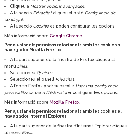
Cliqueu a
Mostrar opcions avançades
.
A la secció
Privacitat
cliqueu al botó
Configuració de
contingut
.
A la secció
Cookies
es poden configurar les opcions.
Més informació sobre
Google Chrome
.
Per ajustar els permisos relacionats amb les cookies al
navegador Mozilla Firefox:
A la part superior de la finestra de Firefox cliqueu al
menú
Eines
.
Seleccioneu
Opcions
.
Seleccioneu el panell
Privacitat
.
A l'opció Firefox podreu escollir
Usar una configuració
personalitzada per a l'historial
per configurar les opcions.
Més informació sobre
Mozilla Firefox
.
Per ajustar els permisos relacionats amb les cookies al
navegador Internet Explorer:
A la part superior de la finestra d'Internet Explorer cliqueu
al menú
Eines
.