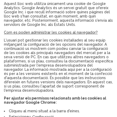
Aquest lloc web utilitza únicament una cookie de Google
Analytics. Google Analytics és un servei gratuït que ofereix
Google Inc. i que recull informació sobre quines pàgines del
lloc web s'han consultat, en quin moment, amb quin
navegador, etc. Posteriorment, aquesta informació s'envia als
servidors de Google Inc. als Estats Units.
Com es poden administrar les cookies al navegador?
L'usuari pot gestionar les cookies instal·lades al seu equip
mitjançant la configuració de les opcions del navegador. A
continuació us mostrem com podeu canviar la configuració
de les cookies als principals navegadors del mercat per a la
seva versió de PC. En cas que utilitzeu altres navegadors o
plataformes, si us plau, consulteu la documentació específica
subministrada per l'empresa desenvolupadora del
navegador. La informació mostrada aquí per a la configuració
és per a les versions existents en el moment de la confecció
d'aquesta documentació. És possible que les instruccions
difereixin en futures versions dels navegadors. En aquest cas,
si us plau, consulteu l'apartat de suport corresponent de
l'empresa desenvolupadora.
Per ajustar els permisos relacionats amb les cookies al
navegador Google Chrome:
Cliqueu al menú situat a la barra d'eines.
Seleccioneu
Configuració
.