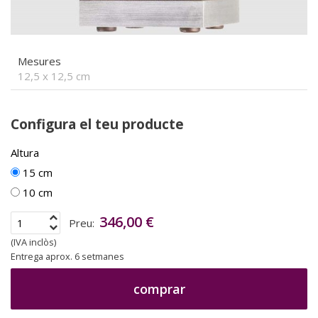
Mesures
12,5 x 12,5 cm
Configura el teu producte
Altura
15 cm
10 cm
346,00 €
Preu:
(IVA inclòs)
Entrega aprox. 6 setmanes
comprar