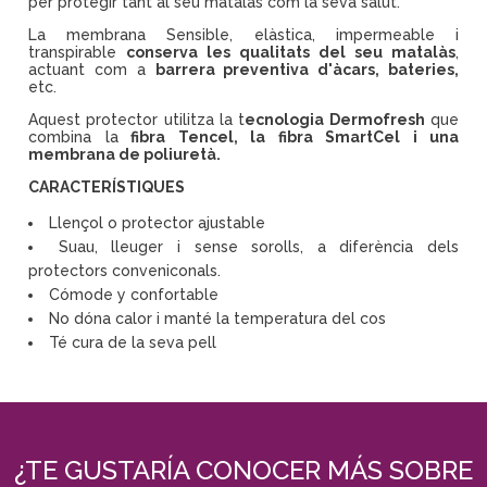
per protegir tant al seu matalàs com la seva salut.
La membrana Sensible, elàstica, impermeable i
transpirable
conserva les qualitats del seu matalàs
,
actuant com a
barrera preventiva d'àcars, bateries,
etc.
Aquest protector utilitza la t
ecnologia Dermofresh
que
combina la
fibra Tencel, la fibra SmartCel i una
membrana de poliuretà.
CARACTERÍSTIQUES
Llençol o protector ajustable
Suau, lleuger i sense sorolls, a diferència dels
protectors conveniconals.
Cómode y confortable
No dóna calor i manté la temperatura del cos
Té cura de la seva pell
¿TE GUSTARÍA CONOCER MÁS SOBRE