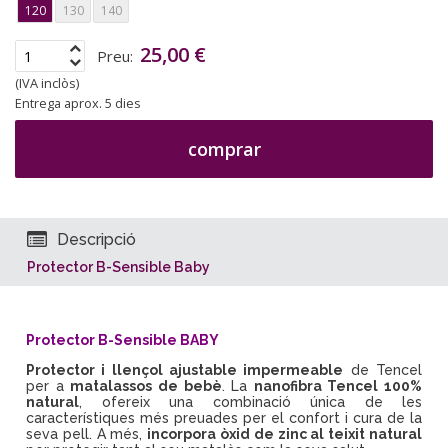
120
130
140
25,00 €
Preu:
(IVA inclòs)
Entrega aprox. 5 dies
comprar
Descripció
Protector B-Sensible Baby
Protector B-Sensible BABY
Protector i llençol ajustable impermeable
de Tencel
per a
matalassos de bebè
. La
nanofibra Tencel 100%
natural
, ofereix una combinació única de les
característiques més preuades per el confort i cura de la
seva pell.
A més,
incorpora òxid de zinc al teixit natural