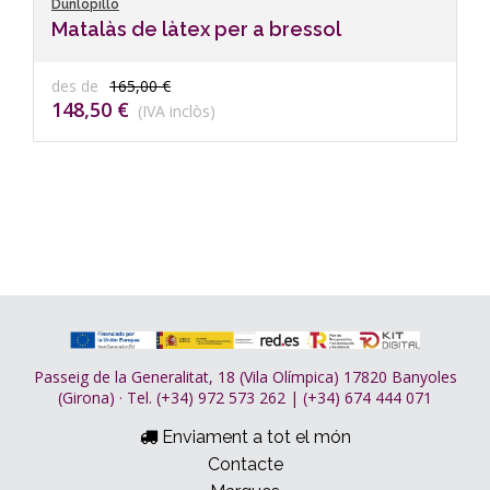
Dunlopillo
Matalàs de làtex per a bressol
des de
165,00 €
148,50 €
(IVA inclòs)
Passeig de la Generalitat, 18 (Vila Olímpica) 17820 Banyoles
(Girona) · Tel. (+34) 972 573 262 | (+34) 674 444 071
Enviament a tot el món
Contacte