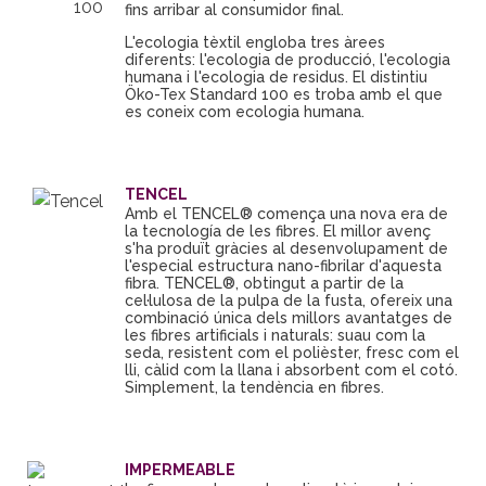
fins arribar al consumidor final.
L'ecologia tèxtil engloba tres àrees
diferents: l'ecologia de producció, l'ecologia
humana i l'ecologia de residus. El distintiu
Öko-Tex Standard 100 es troba amb el que
es coneix com ecologia humana.
TENCEL
Amb el TENCEL® comença una nova era de
la tecnología de les fibres. El millor avenç
s'ha produït gràcies al desenvolupament de
l'especial estructura nano-fibrilar d'aquesta
fibra. TENCEL®, obtingut a partir de la
cel·lulosa de la pulpa de la fusta, ofereix una
combinació única dels millors avantatges de
les fibres artificials i naturals: suau com la
seda, resistent com el polièster, fresc com el
lli, càlid com la llana i absorbent com el cotó.
Simplement, la tendència en fibres.
IMPERMEABLE