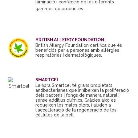
laminació
i
confecció
de les
diferents
gammes
de productes.
BRITISH ALLERGY FOUNDATION
British Allergy Foundation certifica que és
beneficiós per a persones amb al·lèrgies
respiratòries i dermatològiques.
SMARTCEL
La fibra Smartcel té grans propietats
antibacterianes que inhibeixen la proliferació
dels bacteris i fongs de manera natural i
sense additius químics. Gràcies això es
redueixen les males olors, i ajuden a
l'accel.leració de la regeneració de les
cèl.lules de la pell.