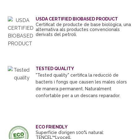
USDA CERTIFIED BIOBASED PRODUCT
Certificat de producte de base biològica, una
alternativa als productes convencionals
derivats del petroli.
TESTED QUALITY
"Tested quality" certifica
la reducció
de
bacteris
i
fongs que
causen
les males olors
de manera permanent.
Naturalment
confortable
per a un
descans
reparador
.
ECO FRIENDLY
Superfície d’origen 100% natural:
TENCEL™Lyocell.