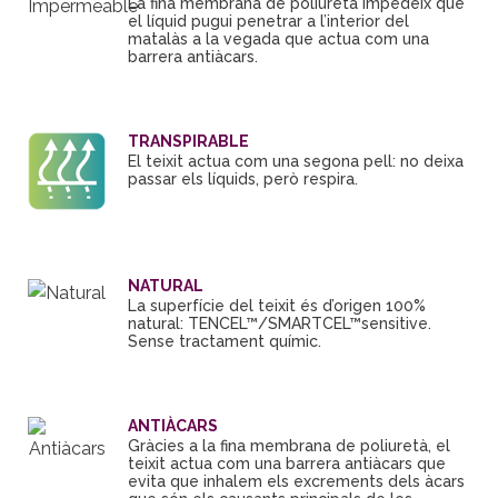
La fina membrana de poliuretà impedeix que
el líquid pugui penetrar a l’interior del
matalàs a la vegada que actua com una
barrera antiàcars.
TRANSPIRABLE
El teixit actua com una segona pell: no deixa
passar els líquids, però respira.
NATURAL
La superfície del teixit és d’origen 100%
natural: TENCEL™/SMARTCEL™sensitive.
Sense tractament químic.
ANTIÀCARS
Gràcies a la fina membrana de poliuretà, el
teixit actua com una barrera antiàcars que
evita que inhalem els excrements dels àcars