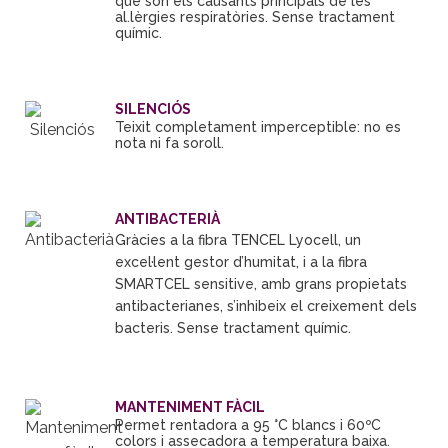
que són els causants principals de les
al.lèrgies respiratòries
.
Sense tractament
químic.
SILENCIÓS
Teixit completament imperceptible: no es
nota ni fa soroll.
ANTIBACTERIÀ
Gràcies a la fibra TENCEL Lyocell, un
excel·lent gestor d’humitat, i a la fibra
SMARTCEL sensitive, amb grans propietats
antibacterianes, s’inhibeix el creixement dels
bacteris. Sense tractament químic.
MANTENIMENT FÀCIL
Permet rentadora a 95 °C blancs i 60ºC
colors i assecadora a temperatura baixa.