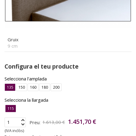
Gruix
9 cm
Configura el teu producte
Selecciona l'amplada
135
150
160
180
200
Selecciona la llargada
115
1.451,70 €
Preu:
1.613,00 €
(IVA inclòs)