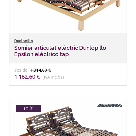
Dunlopillo
Somier articulat elèctric Dunlopillo
Epsilon eléctrico tap
des de
1.314,00 €
1.182,60 €
(IVA inclòs)
10 %