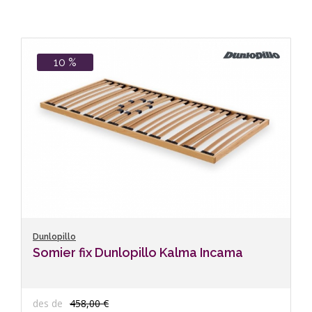
10 %
Dunlopillo
Somier fix Dunlopillo Kalma Incama
des de
458,00 €