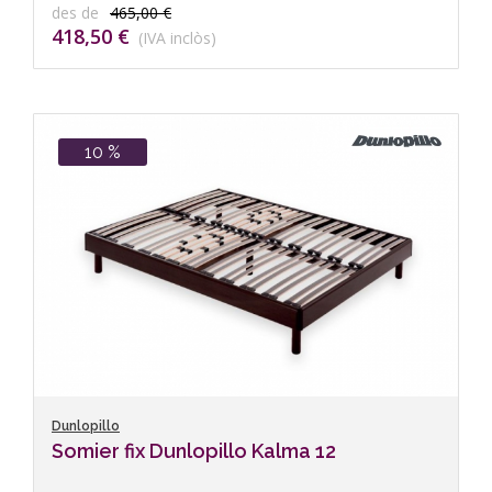
des de
465,00 €
418,50 €
(IVA inclòs)
10 %
Dunlopillo
Somier fix Dunlopillo Kalma 12