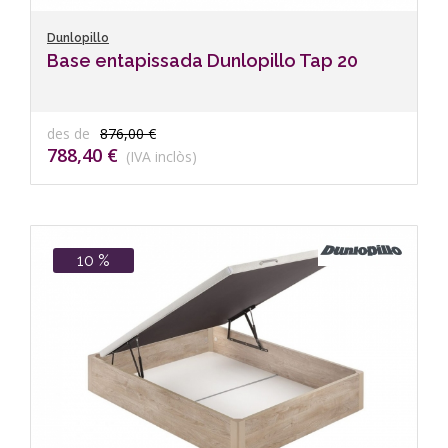
Dunlopillo
Base entapissada Dunlopillo Tap 20
des de
876,00 €
788,40 €
(IVA inclòs)
10 %