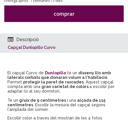
Entrega aprox. 1 setmanes i 3 dies
comprar
Descripció
Capçal Dunlopillo Curvo
El capçal
Curvo
de
Dunlopillo
té
un
disseny
llis
amb
laterals
corbats
que donaran
volum
a
l'habitació
.
Permet
protegir
la paret de
rascades
.
Aquest
capçal
compta amb una
gran
varietat
de colors
a escollir
per
adaptar-lo
al seu dormitori
.
Té un
gruix
de 9
centímetres
i una
alçada de
115
centímetres
.
Escollir
la mesura
de
l
capçal
segons
l'amplada
de
l
somier
.
Escollir color a traves del mostrari de les 4 fotos