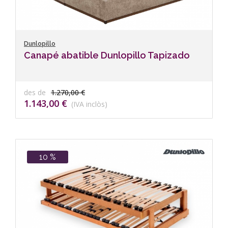
Dunlopillo
Canapé abatible Dunlopillo Tapizado
des de
1.270,00 €
1.143,00 €
(IVA inclòs)
10 %