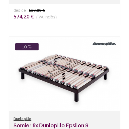
des de
638,00 €
574,20 €
(IVA inclòs)
10 %
Dunlopillo
Somier fix Dunlopillo Epsilon 8