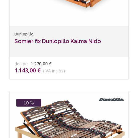
Dunlopillo
Somier fix Dunlopillo Kalma Nido
des de
1.270,00 €
1.143,00 €
(IVA inclòs)
10 %