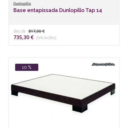
Dunlopillo
Base entapissada Dunlopillo Tap 14
des de
817,00 €
735,30 €
(IVA inclòs)
10 %