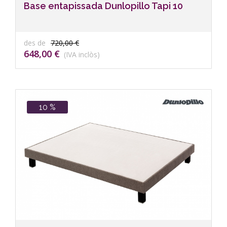
Base entapissada Dunlopillo Tapi 10
des de
720,00 €
648,00 €
(IVA inclòs)
10 %