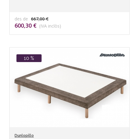
des de
667,00 €
600,30 €
(IVA inclòs)
10 %
Dunlopillo