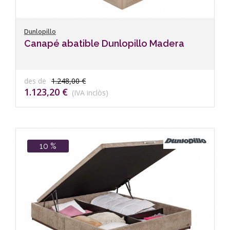
Dunlopillo
Canapé abatible Dunlopillo Madera
des de
1.248,00 €
1.123,20 €
(IVA inclòs)
10 %